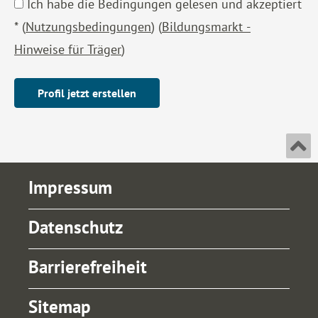
Ich habe die Bedingungen gelesen und akzeptiert
*
(
Nutzungsbedingungen
) (
Bildungsmarkt -
Hinweise für Träger
)
An
Impressum
Datenschutz
Barrierefreiheit
Sitemap