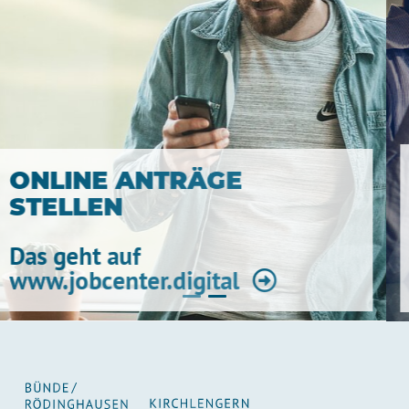
ONLINE 
 ANTRÄGE
TELEFO
VEREIN
uf
ter.digital
Nutzen Sie