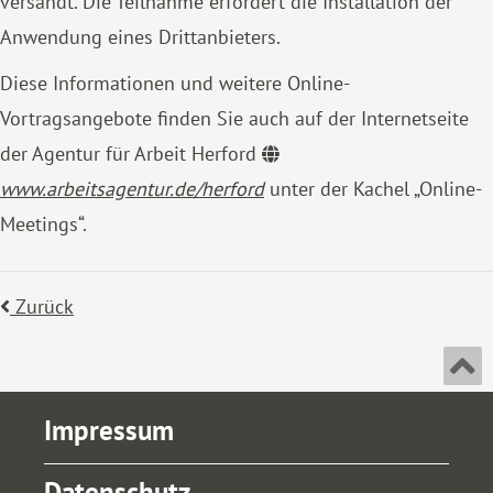
versandt. Die Teilnahme erfordert die Installation der
Anwendung eines Drittanbieters.
Diese Informationen und weitere Online-
Vortragsangebote finden Sie auch auf der Internetseite
der Agentur für Arbeit Herford
www.arbeitsagentur.de/herford
unter der Kachel „Online-
Meetings“.
Zurück
An
Impressum
Datenschutz