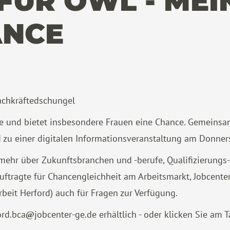
FÜR OWL - MEI
ANCE
achkräftedschungel
de und bietet insbesondere Frauen eine Chance. Gemeinsa
d zu einer digitalen Informationsveranstaltung am Donners
e mehr über Zukunftsbranchen und -berufe, Qualifizierungs
ftragte für Chancengleichheit am Arbeitsmarkt, Jobcente
rbeit Herford) auch für Fragen zur Verfügung.
ord.bca
jobcenter-ge.de
erhältlich - oder klicken Sie am 