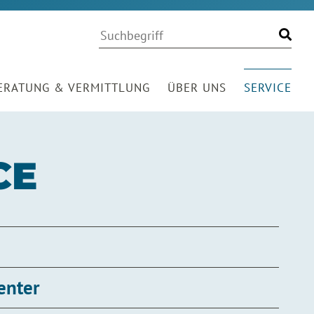
Volltextsuche
Suchwort
Finde
ERATUNG & VERMITTLUNG
ÜBER UNS
SERVICE
CE
enter