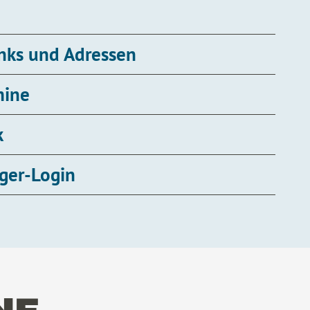
inks und Adressen
mine
k
ger-Login