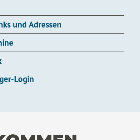
inks und Adressen
mine
k
ger-Login