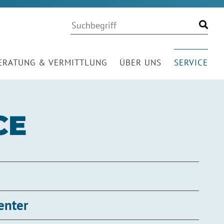
Volltextsuche
Suchwort
Finde
ERATUNG & VERMITTLUNG
ÜBER UNS
SERVICE
CE
enter