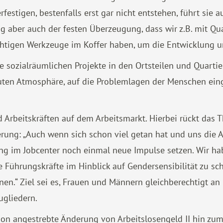
erfestigen, bestenfalls erst gar nicht entstehen, führt si
ig aber auch der festen Überzeugung, dass wir z.B. mit Q
ichtigen Werkzeuge im Koffer haben, um die Entwicklung 
e sozialräumlichen Projekte in den Ortsteilen und Quartiere
rauten Atmosphäre, auf die Problemlagen der Menschen ein
 Arbeitskräften auf dem Arbeitsmarkt. Hierbei rückt das 
ierung: „Auch wenn sich schon viel getan hat und uns die
ratung im Jobcenter noch einmal neue Impulse setzen. Wir
e Führungskräfte im Hinblick auf Gendersensibilität zu 
en.“ Ziel sei es, Frauen und Männern gleichberechtigt an
ugliedern.
tion angestrebte Änderung von Arbeitslosengeld II hin zu