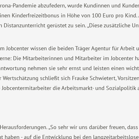
 Corona-Pandemie abzufedern, wurde Kundinnen und Kunde
einen Kinderfreizeitbonus in Höhe von 100 Euro pro Kind
n Distanzunterricht gerüstet zu sein. „Diese zusätzliche U
im Jobcenter wissen die beiden Träger Agentur für Arbeit 
 gerne: Die Mitarbeiterinnen und Mitarbeiter im Jobcente
antwortung nehmen sie sehr ernst und leisten einen wichti
r Wertschätzung schließt sich Frauke Schwietert, Vorsitze
Jobcentermitarbeiter die Arbeitsmarkt- und Sozialpolitik a
Herausforderungen. „So sehr wir uns darüber freuen, dass
 haben - auf die Entwicklung bei den langzeitarbeitslos