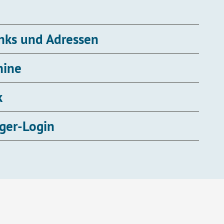
inks und Adressen
mine
k
ger-Login