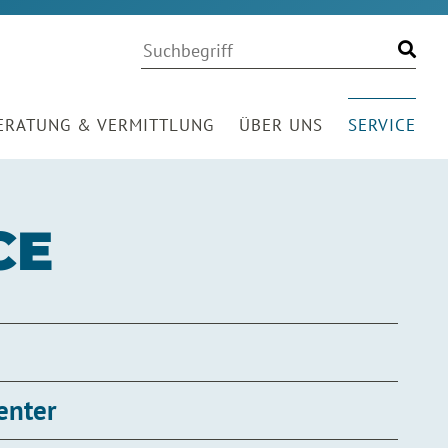
Volltextsuche
Suchwort
Finde
ERATUNG & VERMITTLUNG
ÜBER UNS
SERVICE
CE
enter