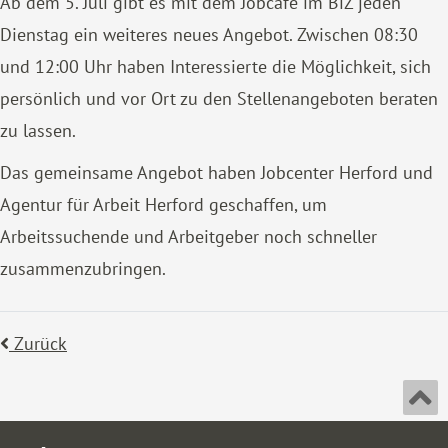
Ab dem 5. Juli gibt es mit dem Jobcafé im BiZ jeden
Dienstag ein weiteres neues Angebot. Zwischen 08:30
und 12:00 Uhr haben Interessierte die Möglichkeit, sich
persönlich und vor Ort zu den Stellenangeboten beraten
zu lassen.
Das gemeinsame Angebot haben Jobcenter Herford und
Agentur für Arbeit Herford geschaffen, um
Arbeitssuchende und Arbeitgeber noch schneller
zusammenzubringen.
Zurück
An