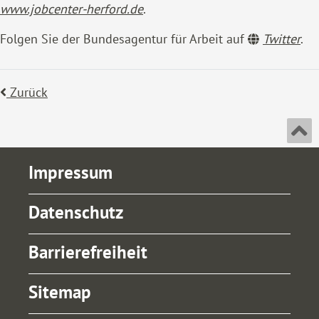
www.jobcenter-herford.de
.
Folgen Sie der Bundesagentur für Arbeit auf
Twitter
.
Zurück
An
Impressum
Datenschutz
Barrierefreiheit
Sitemap