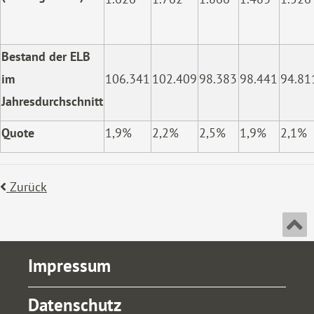
Bestand der ELB
im
106.341
102.409
98.383
98.441
94.81
Jahresdurchschnitt
Quote
1,9%
2,2%
2,5%
1,9%
2,1%
Zurück
An
Impressum
Datenschutz