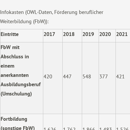
Infokasten (OWL-Daten, Förderung beruflicher
Weiterbildung (FbW)):
Eintritte
2017
2018
2019
2020
2021
FbW mit
Abschluss in
einem
anerkannten
420
447
548
377
421
Ausbildungsberuf
(Umschulung)
Fortbildung
(sonstige FbW)
1.626
1.762
1.866
1.483
1.526