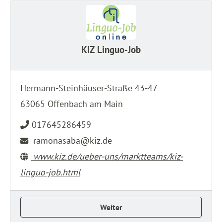
KIZ Linguo-Job
Hermann-Steinhäuser-Straße 43-47
63065 Offenbach am Main
017645286459
ramonasaba@kiz.de
www.kiz.de/ueber-uns/marktteams/kiz-
linguo-job.html
Weiter