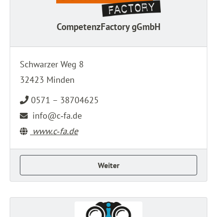
CompetenzFactory gGmbH
Schwarzer Weg 8
32423 Minden
0571 – 38704625
info@c‑fa.de
www.c‑fa.de
Weiter